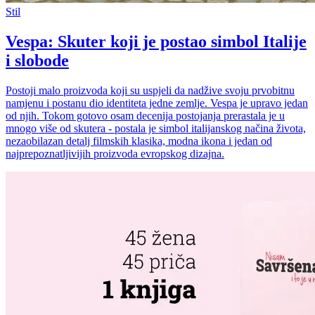
Stil
Vespa: Skuter koji je postao simbol Italije
i slobode
Postoji malo proizvoda koji su uspjeli da nadžive svoju prvobitnu
namjenu i postanu dio identiteta jedne zemlje. Vespa je upravo jedan
od njih. Tokom gotovo osam decenija postojanja prerastala je u
mnogo više od skutera - postala je simbol italijanskog načina života,
nezaobilazan detalj filmskih klasika, modna ikona i jedan od
najprepoznatljivijih proizvoda evropskog dizajna.