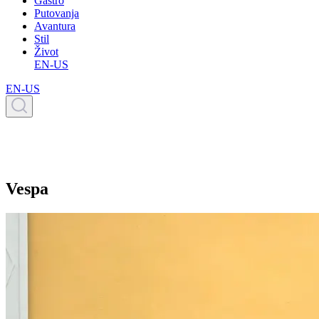
Gastro
Putovanja
Avantura
Stil
Život
EN-US
EN-US
Vespa