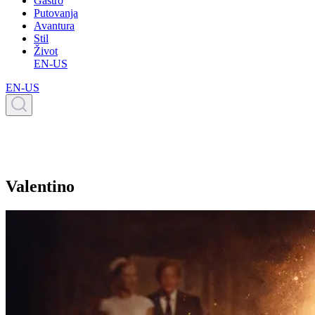
Gastro
Putovanja
Avantura
Stil
Život
EN-US
EN-US
Valentino