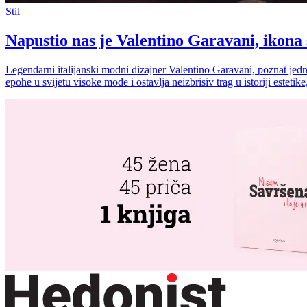
Stil
Napustio nas je Valentino Garavani, ikona
Legendarni italijanski modni dizajner Valentino Garavani, poznat jed
epohe u svijetu visoke mode i ostavlja neizbrisiv trag u istoriji estetike