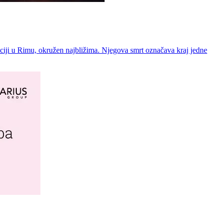
nciji u Rimu, okružen najbližima. Njegova smrt označava kraj jedne