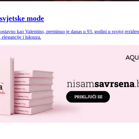
 svjetske mode
nostavno kao Valentino, preminuo je danas u 93. godini u svojoj rezide
, elegancije i luksuza.