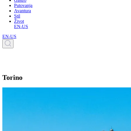
Gastro
Putovanja
Avantura
Stil
Život
EN-US
EN-US
Torino