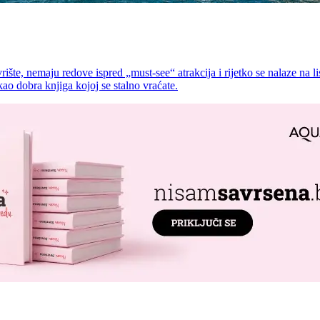
šte, nemaju redove ispred „must-see“ atrakcija i rijetko se nalaze na li
ao dobra knjiga kojoj se stalno vraćate.