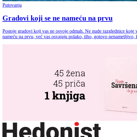
Putovanja
Gradovi koji se ne nameću na prvu
Postoje gradovi koji vas ne osvoje odmah. Ne nude razglednice koje vri
nameću na prvu, već vas osvajaju polako, tiho, gotovo nenametljivo, k