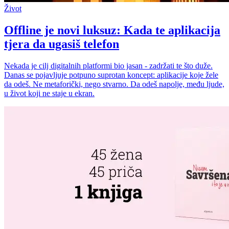
Život
Offline je novi luksuz: Kada te aplikacija
tjera da ugasiš telefon
Nekada je cilj digitalnih platformi bio jasan - zadržati te što duže.
Danas se pojavljuje potpuno suprotan koncept: aplikacije koje žele
da odeš. Ne metaforički, nego stvarno. Da odeš napolje, među ljude,
u život koji ne staje u ekran.