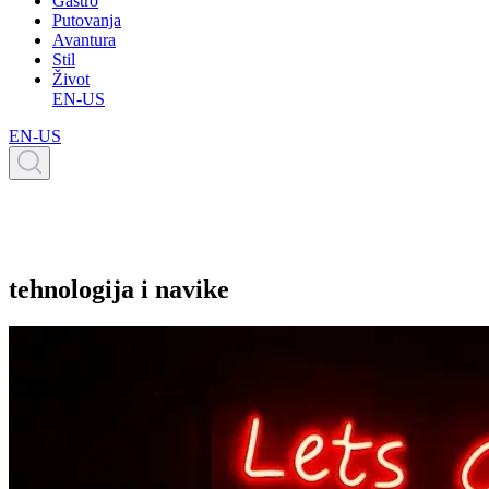
Gastro
Putovanja
Avantura
Stil
Život
EN-US
EN-US
tehnologija i navike