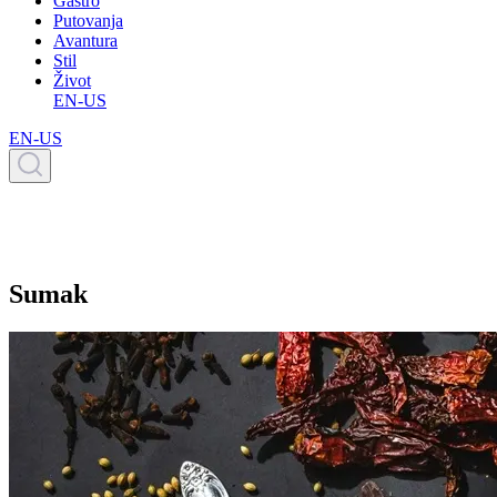
Gastro
Putovanja
Avantura
Stil
Život
EN-US
EN-US
Sumak