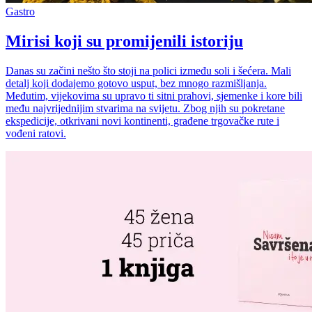
Gastro
Mirisi koji su promijenili istoriju
Danas su začini nešto što stoji na polici između soli i šećera. Mali
detalj koji dodajemo gotovo usput, bez mnogo razmišljanja.
Međutim, vijekovima su upravo ti sitni prahovi, sjemenke i kore bili
među najvrijednijim stvarima na svijetu. Zbog njih su pokretane
ekspedicije, otkrivani novi kontinenti, građene trgovačke rute i
vođeni ratovi.