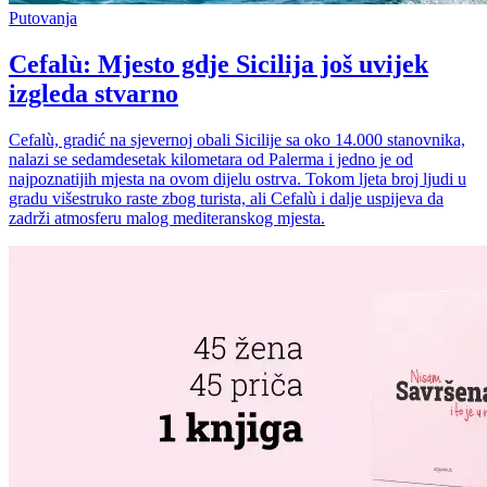
Putovanja
Cefalù: Mjesto gdje Sicilija još uvijek
izgleda stvarno
Cefalù, gradić na sjevernoj obali Sicilije sa oko 14.000 stanovnika,
nalazi se sedamdesetak kilometara od Palerma i jedno je od
najpoznatijih mjesta na ovom dijelu ostrva. Tokom ljeta broj ljudi u
gradu višestruko raste zbog turista, ali Cefalù i dalje uspijeva da
zadrži atmosferu malog mediteranskog mjesta.