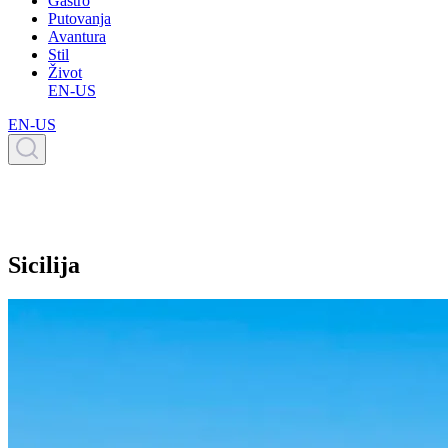
Gastro
Putovanja
Avantura
Stil
Život
EN-US
EN-US
Sicilija