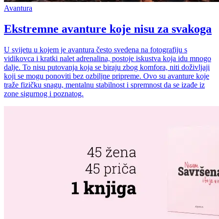
Avantura
Ekstremne avanture koje nisu za svakoga
U svijetu u kojem je avantura često svedena na fotografiju s
vidikovca i kratki nalet adrenalina, postoje iskustva koja idu mnogo
dalje. To nisu putovanja koja se biraju zbog komfora, niti doživljaji
koji se mogu ponoviti bez ozbiljne pripreme. Ovo su avanture koje
traže fizičku snagu, mentalnu stabilnost i spremnost da se izađe iz
zone sigurnog i poznatog.