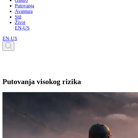
Gastro
Putovanja
Avantura
Stil
Život
EN-US
EN-US
Putovanja visokog rizika