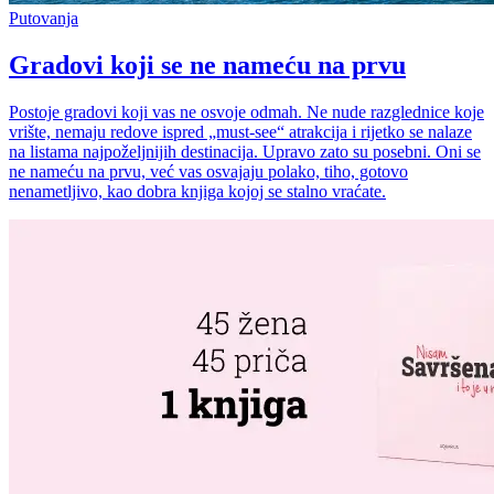
Putovanja
Gradovi koji se ne nameću na prvu
Postoje gradovi koji vas ne osvoje odmah. Ne nude razglednice koje
vrište, nemaju redove ispred „must-see“ atrakcija i rijetko se nalaze
na listama najpoželjnijih destinacija. Upravo zato su posebni. Oni se
ne nameću na prvu, već vas osvajaju polako, tiho, gotovo
nenametljivo, kao dobra knjiga kojoj se stalno vraćate.