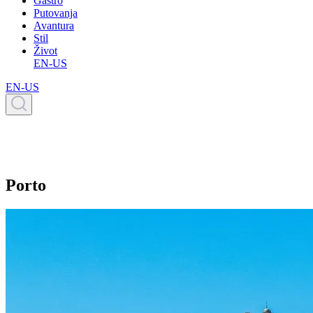
Gastro
Putovanja
Avantura
Stil
Život
EN-US
EN-US
Porto