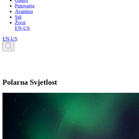
Gastro
Putovanja
Avantura
Stil
Život
EN-US
EN-US
Polarna Svjetlost