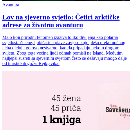
Avantura
Lov na sjeverno svjetlo: Četiri arktičke
adrese za životnu avanturu
Malo koji prirodni fenomen izaziva toliko divljenja kao polarna
svjetlost. Zelene, ljubičaste i plave zavjese koje plešu preko noćnog
neba djeluju gotovo nestvarno, kao da pripadaju nekom drugom
svijetu. Zbog toga većina ljudi odmah pomisli na Island. Međutim,
najljepši susreti sa sjevernim svjetlom često se dešavaju mnogo dalje
od turističkih gužvi Rejkjavika.