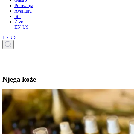
Gastro
Putovanja
Avantura
Stil
Život
EN-US
EN-US
Njega kože