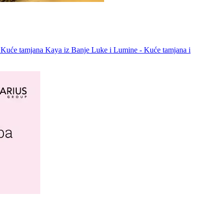
m Kuće tamjana Kaya iz Banje Luke i Lumine - Kuće tamjana i