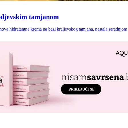
kraljevskim tamjanom
 nova hidratantna krema na bazi kraljevskog tamjana, nastala saradnjo