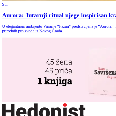
Stil
Aurora: Jutarnji ritual njege inspirisan 
U elegantnom ambijentu Vinarije “Fazan” predstavljena je “Aurora”,
prirodnih proizvoda iz Novog Grada.