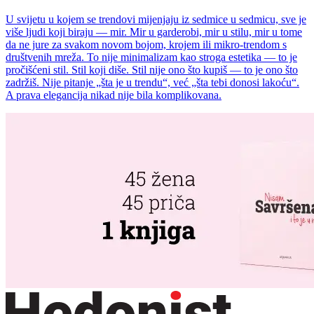
U svijetu u kojem se trendovi mijenjaju iz sedmice u sedmicu, sve je
više ljudi koji biraju — mir. Mir u garderobi, mir u stilu, mir u tome
da ne jure za svakom novom bojom, krojem ili mikro-trendom s
društvenih mreža. To nije minimalizam kao stroga estetika — to je
pročišćeni stil. Stil koji diše. Stil nije ono što kupiš — to je ono što
zadržiš. Nije pitanje „šta je u trendu“, već „šta tebi donosi lakoću“.
A prava elegancija nikad nije bila komplikovana.