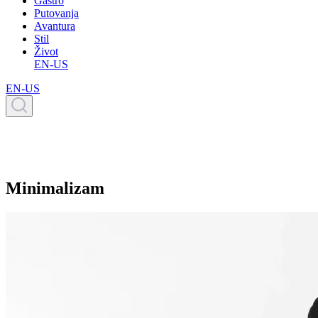
Gastro
Putovanja
Avantura
Stil
Život
EN-US
EN-US
Minimalizam