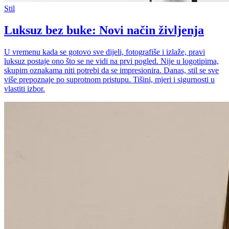
Stil
Luksuz bez buke: Novi način življenja
U vremenu kada se gotovo sve dijeli, fotografiše i izlaže, pravi
luksuz postaje ono što se ne vidi na prvi pogled. Nije u logotipima,
skupim oznakama niti potrebi da se impresionira. Danas, stil se sve
više prepoznaje po suprotnom pristupu. Tišini, mjeri i sigurnosti u
vlastiti izbor.