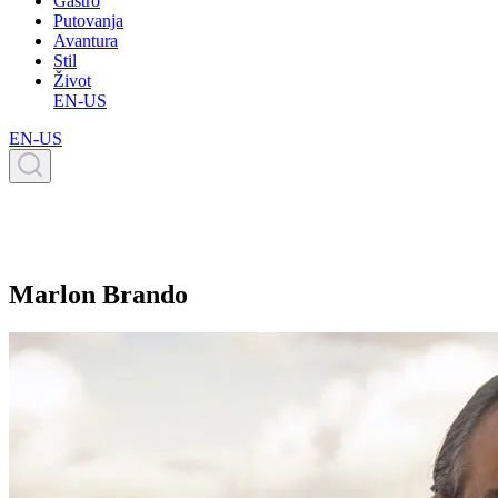
Gastro
Putovanja
Avantura
Stil
Život
EN-US
EN-US
Marlon Brando