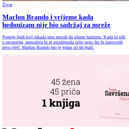
Život
Marlon Brando i vrijeme kada
hedonizam nije bio sadržaj za mreže
Postoje ljudi koji nikada nisu morali da glume harizmu. Kada bi ušli
u prostoriju, atmosfera bi se promijenila prije nego što bi izgovorili
prvu riječ. Marlon Brando bio je jedan od tih ljudi.