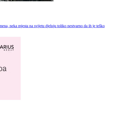
a, neka mjesta na svijetu djeluju toliko nestvarno da ih je teško