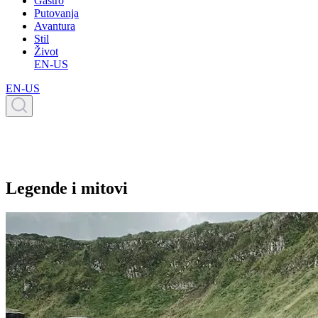
Gastro
Putovanja
Avantura
Stil
Život
EN-US
EN-US
Legende i mitovi