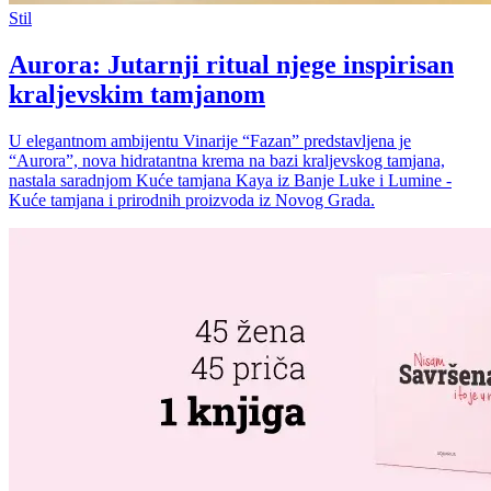
Stil
Aurora: Jutarnji ritual njege inspirisan
kraljevskim tamjanom
U elegantnom ambijentu Vinarije “Fazan” predstavljena je
“Aurora”, nova hidratantna krema na bazi kraljevskog tamjana,
nastala saradnjom Kuće tamjana Kaya iz Banje Luke i Lumine -
Kuće tamjana i prirodnih proizvoda iz Novog Grada.