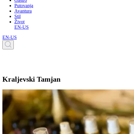
Gastro
Putovanja
Avantura
Stil
Život
EN-US
EN-US
Kraljevski Tamjan