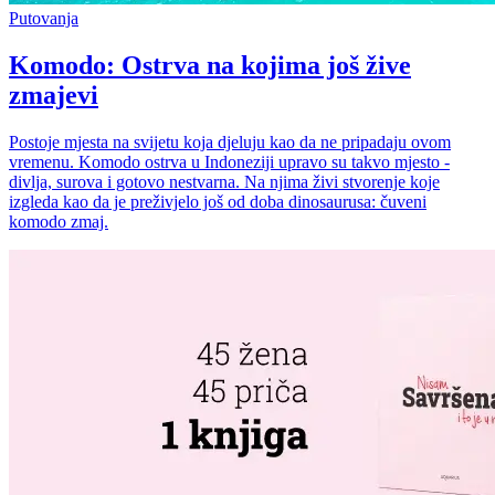
Putovanja
Komodo: Ostrva na kojima još žive
zmajevi
Postoje mjesta na svijetu koja djeluju kao da ne pripadaju ovom
vremenu. Komodo ostrva u Indoneziji upravo su takvo mjesto -
divlja, surova i gotovo nestvarna. Na njima živi stvorenje koje
izgleda kao da je preživjelo još od doba dinosaurusa: čuveni
komodo zmaj.