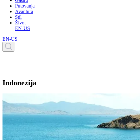
Gastro
Putovanja
Avantura
Stil
Život
EN-US
EN-US
Indonezija