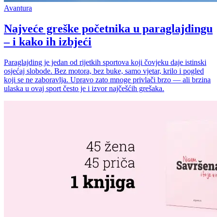
Avantura
Najveće greške početnika u paraglajdingu
– i kako ih izbjeći
Paraglajding je jedan od rijetkih sportova koji čovjeku daje istinski
osjećaj slobode. Bez motora, bez buke, samo vjetar, krilo i pogled
koji se ne zaboravlja. Upravo zato mnoge privlači brzo — ali brzina
ulaska u ovaj sport često je i izvor najčešćih grešaka.