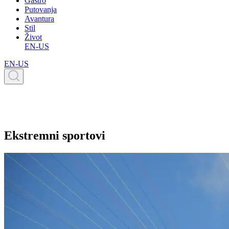
Gastro
Putovanja
Avantura
Stil
Život
EN-US
EN-US
Ekstremni sportovi