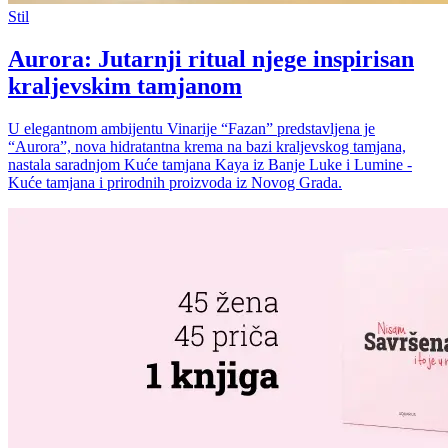
Stil
Aurora: Jutarnji ritual njege inspirisan
kraljevskim tamjanom
U elegantnom ambijentu Vinarije “Fazan” predstavljena je
“Aurora”, nova hidratantna krema na bazi kraljevskog tamjana,
nastala saradnjom Kuće tamjana Kaya iz Banje Luke i Lumine -
Kuće tamjana i prirodnih proizvoda iz Novog Grada.