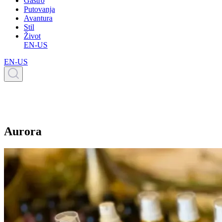
Gastro
Putovanja
Avantura
Stil
Život
EN-US
EN-US
Aurora