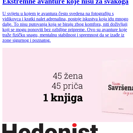
Ekstremne avanture koje nisu za svakoga
U svijetu u kojem je avantura često svedena na fotografiju s
vidikovca i kratki nalet adrenalina, postoje iskustva koja idu mnogo
dalje. To nisu putovanja koja se biraju zbog komfora, niti doživljaji
koji se mogu ponoviti bez ozbiljne pripreme. Ovo su avanture koje
traže fizičku snagu, mentalnu stabilnost i spremnost da se izađe iz
zone sigurnog i poznatog.