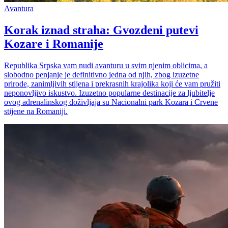
Avantura
Korak iznad straha: Gvozdeni putevi
Kozare i Romanije
Republika Srpska vam nudi avanturu u svim njenim oblicima, a
slobodno penjanje je definitivno jedna od njih, zbog izuzetne
prirode, zanimljivih stijena i prekrasnih krajolika koji će vam pružiti
neponovljivo iskustvo. Izuzetno popularne destinacije za ljubitelje
ovog adrenalinskog doživljaja su Nacionalni park Kozara i Crvene
stijene na Romaniji.