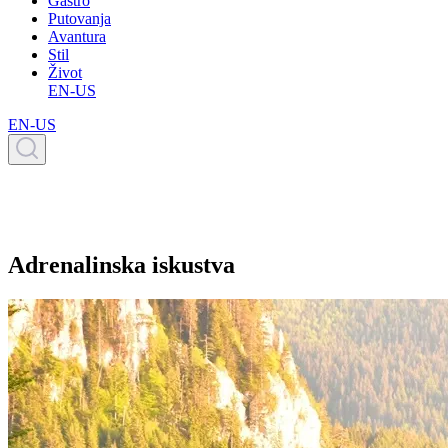
Gastro
Putovanja
Avantura
Stil
Život
EN-US
EN-US
Adrenalinska iskustva